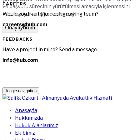
CAREERS
ve başvuru sürecinin yürütülmesi amacıyla işlenmesini
Would you like to join our growing team?
kabul ediyorum. [/acceptance]
careers@hub.com
FEEDBACKS
Have a project in mind? Send a message.
info@hub.com
Toggle navigation
Anasayfa
Hakkımızda
Hukuk Alanlarımız
Ekibimiz