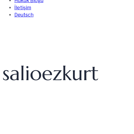
Hukuk Blogu
İletişim
Deutsch
salioezkurt