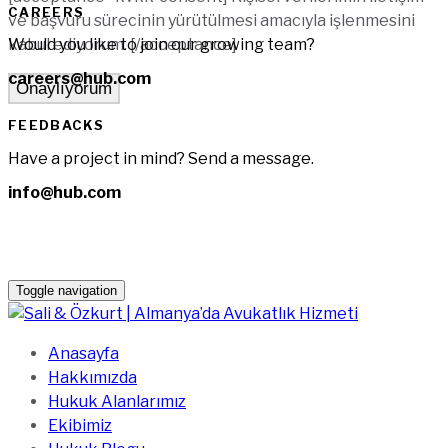
CAREERS
ve başvuru sürecinin yürütülmesi amacıyla işlenmesini
Would you like to join our growing team?
kabul ediyorum. [/acceptance]
careers@hub.com
FEEDBACKS
Have a project in mind? Send a message.
info@hub.com
Toggle navigation
Anasayfa
Hakkımızda
Hukuk Alanlarımız
Ekibimiz