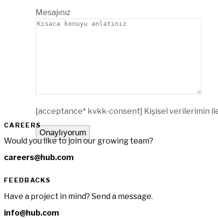
Mesajınız
[acceptance* kvkk-consent] Kişisel verilerimin il
CAREERS
Would you like to join our growing team?
careers@hub.com
FEEDBACKS
Have a project in mind? Send a message.
info@hub.com